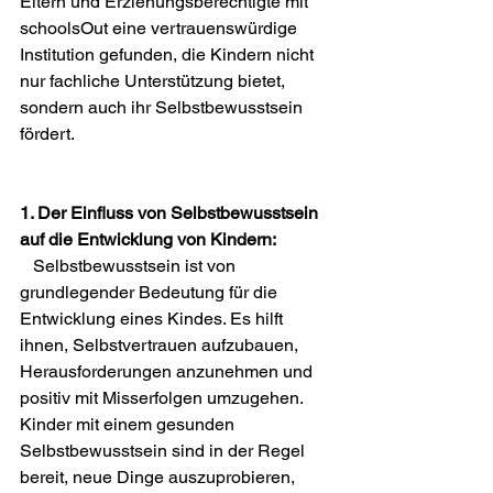
Eltern und Erziehungsberechtigte mit 
schoolsOut eine vertrauenswürdige 
Institution gefunden, die Kindern nicht 
nur fachliche Unterstützung bietet, 
sondern auch ihr Selbstbewusstsein 
fördert.
1. Der Einfluss von Selbstbewusstsein 
auf die Entwicklung von Kindern:
   Selbstbewusstsein ist von 
grundlegender Bedeutung für die 
Entwicklung eines Kindes. Es hilft 
ihnen, Selbstvertrauen aufzubauen, 
Herausforderungen anzunehmen und 
positiv mit Misserfolgen umzugehen. 
Kinder mit einem gesunden 
Selbstbewusstsein sind in der Regel 
bereit, neue Dinge auszuprobieren, 