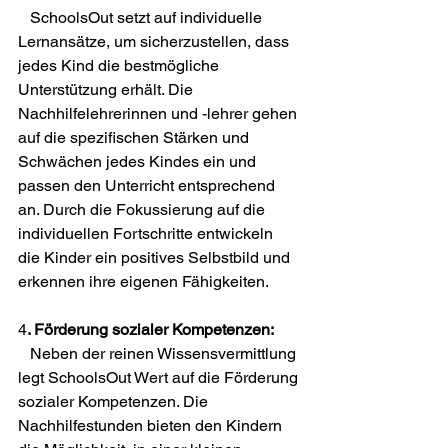
   SchoolsOut setzt auf individuelle 
Lernansätze, um sicherzustellen, dass 
jedes Kind die bestmögliche 
Unterstützung erhält. Die 
Nachhilfelehrerinnen und -lehrer gehen 
auf die spezifischen Stärken und 
Schwächen jedes Kindes ein und 
passen den Unterricht entsprechend 
an. Durch die Fokussierung auf die 
individuellen Fortschritte entwickeln 
die Kinder ein positives Selbstbild und 
erkennen ihre eigenen Fähigkeiten.
4
. Förderung sozialer Kompetenzen:
   Neben der reinen Wissensvermittlung 
legt SchoolsOut Wert auf die Förderung 
sozialer Kompetenzen. Die 
Nachhilfestunden bieten den Kindern 