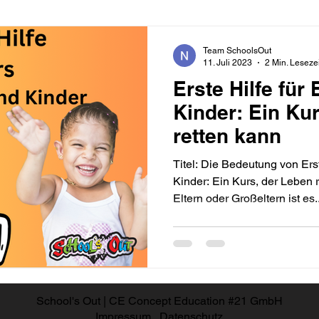
Team SchoolsOut
11. Juli 2023
2 Min. Lesezei
Erste Hilfe für
Kinder: Ein Ku
retten kann
Titel: Die Bedeutung von Ers
Kinder: Ein Kurs, der Leben r
Eltern oder Großeltern ist es..
School's Out | CE Concept Education #21 GmbH
Impressum
Datenschutz